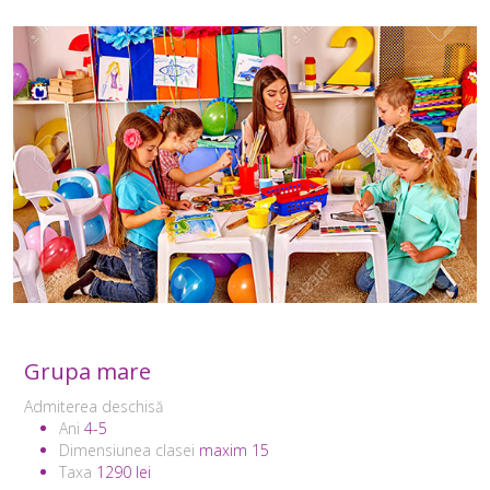
Grupa mare
Admiterea deschisă
Ani
4-5
Dimensiunea clasei
maxim 15
Taxa
1290 lei