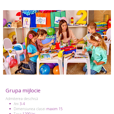
Grupa mijlocie
Admiterea deschisă
Ani
3-4
Dimensiunea clasei
maxim 15
Taxa
1290 lei