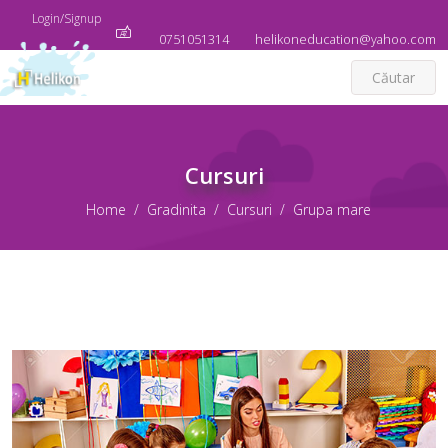
Login/Signup
0751051314
helikoneducation@yahoo.com
Cautare
Cursuri
Home
Gradinita
Cursuri
Grupa mare