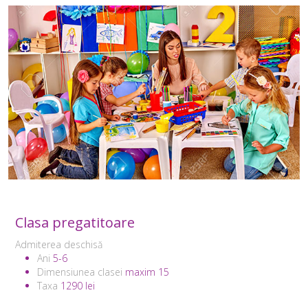
Clasa pregatitoare
Admiterea deschisă
Ani
5-6
Dimensiunea clasei
maxim 15
Taxa
1290 lei