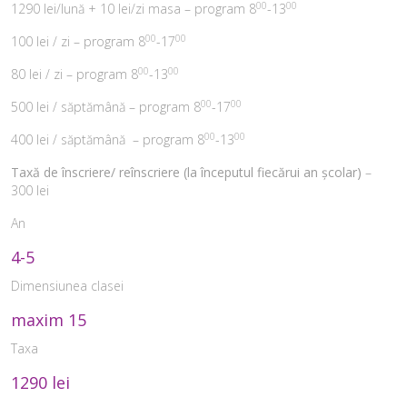
00
00
1290 lei/lună + 10 lei/zi masa – program 8
-13
00
00
100 lei / zi – program 8
-17
00
00
80 lei / zi – program 8
-13
00
00
500 lei / săptămână – program 8
-17
00
00
400 lei / săptămână – program 8
-13
Taxă de înscriere/ reînscriere (la începutul fiecărui an școlar)
–
300 lei
An
4-5
Dimensiunea clasei
maxim 15
Taxa
1290 lei