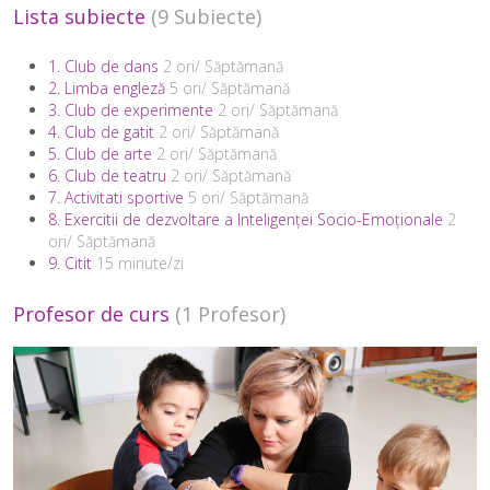
Lista subiecte
(9 Subiecte)
1. Club de dans
2 ori/ Săptămană
2. Limba engleză
5 ori/ Săptămană
3. Club de experimente
2 ori/ Săptămană
4. Club de gatit
2 ori/ Săptămană
5. Club de arte
2 ori/ Săptămană
6. Club de teatru
2 ori/ Săptămană
7. Activitati sportive
5 ori/ Săptămană
8. Exercitii de dezvoltare a Inteligenței Socio-Emoționale
2
ori/ Săptămană
9. Citit
15 minute/zi
Profesor de curs
(1 Profesor)