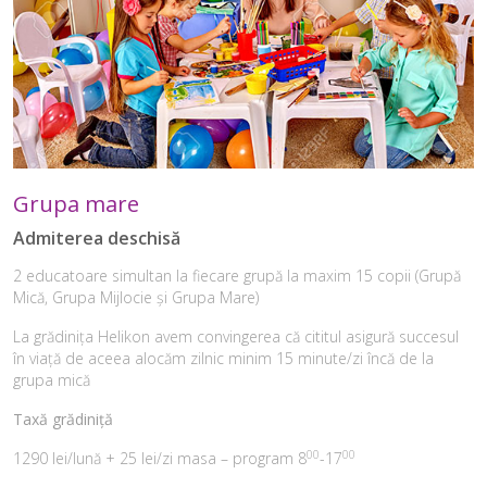
Grupa mare
Admiterea deschisă
2 educatoare simultan la fiecare grupă la maxim 15 copii (Grupă
Mică, Grupa Mijlocie și Grupa Mare)
La grădinița Helikon avem convingerea că cititul asigură succesul
în viață de aceea alocăm zilnic minim 15 minute/zi încă de la
grupa mică
Taxă grădiniță
00
00
1290 lei/lună + 25 lei/zi masa – program 8
-17